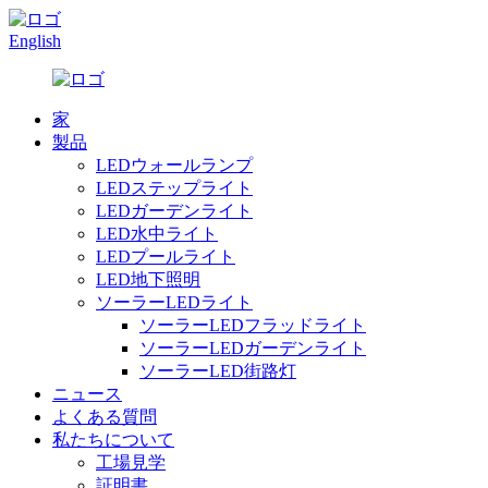
English
家
製品
LEDウォールランプ
LEDステップライト
LEDガーデンライト
LED水中ライト
LEDプールライト
LED地下照明
ソーラーLEDライト
ソーラーLEDフラッドライト
ソーラーLEDガーデンライト
ソーラーLED街路灯
ニュース
よくある質問
私たちについて
工場見学
証明書