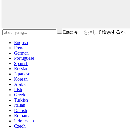
Enter キーを押して検索するか
English
French
German
Portuguese
Spanish
Russian
Japanese
Korean
Arabic
Irish
Greek
Turkish
Italian
Danish
Romanian
Indonesian
Czech